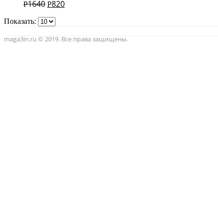
1640
820
Р
Р
Показать:
maga3in.ru © 2019. Все права защищены.