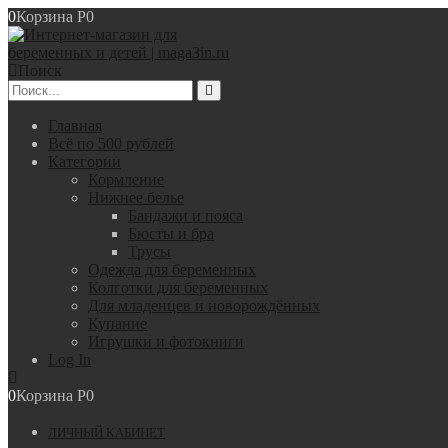
0
Корзина
Р
0
Поиск
Главная
Всё по 500 рублей
Категории
Кормление
Нижнее белье
Бандажи и пояса
Бюсты и бра
Трусы
Одежда для беременных
Колготки для беременных
Для младенцев и новорождённых
Купание
Игрушки и фотокниги
Log In
0
Корзина
Р
0
ЛИЧНЫЙ КАБИНЕТ