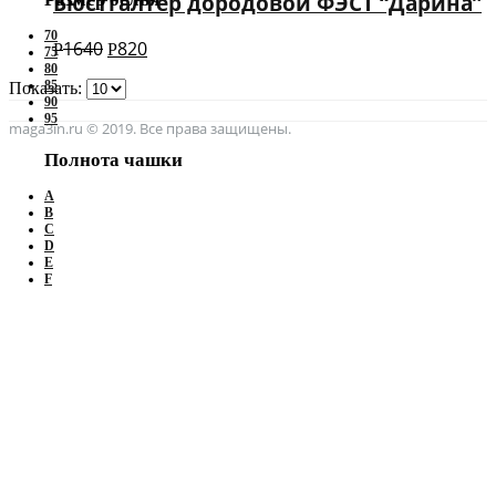
Бюстгалтер дородовой ФЭСТ “Дарина”
70
1640
820
Р
Р
75
80
85
Показать:
90
95
maga3in.ru © 2019. Все права защищены.
Полнота чашки
A
B
C
D
E
F