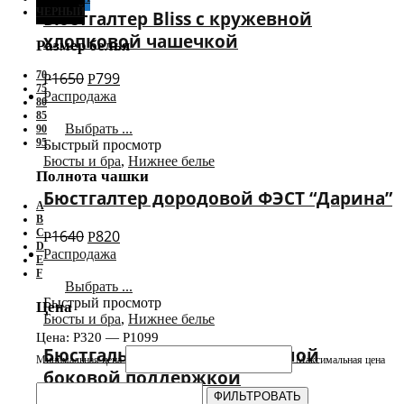
ЧЕРНЫЙ
Бюстгалтер Bliss с кружевной
хлопковой чашечкой
Размер белья
70
1650
799
Р
Р
75
Распродажа
80
85
Выбрать ...
90
95
Быстрый просмотр
Бюсты и бра
,
Нижнее белье
Полнота чашки
Бюстгалтер дородовой ФЭСТ “Дарина”
A
B
1640
820
C
Р
Р
D
Распродажа
E
F
Выбрать ...
Быстрый просмотр
Цена
Бюсты и бра
,
Нижнее белье
Цена:
Р
320
—
Р
1099
Бюстгальтер Bliss с усиленной
Минимальная цена
Максимальная цена
боковой поддержкой
ФИЛЬТРОВАТЬ