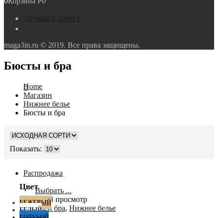
0
Корзина
Р
0
ЛИЧНЫЙ КАБИНЕТ
maga3in.ru © 2019. Все права защищены.
Бюсты и бра
Home
Магазин
Нижнее белье
Бюсты и бра
Показать:
Распродажа
Цвет
Выбрать ...
Быстрый просмотр
БЕЖЕВЫЙ
Бюсты и бра
,
Нижнее белье
БЕЛЫЙ
ГОЛУБОЙ