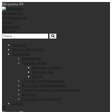
0
Корзина
Р
0
Поиск
Главная
Всё по 500 рублей
Категории
Кормление
Нижнее белье
Бандажи и пояса
Бюсты и бра
Трусы
Одежда для беременных
Колготки для беременных
Для младенцев и новорождённых
Купание
Игрушки и фотокниги
Log In