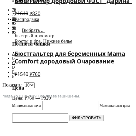
Бюстгалтер дородовой ФЭСТ “Дарина”
70
1640
820
Р
Р
75
80
Распродажа
85
90
Выбрать ...
95
Быстрый просмотр
Бюсты и бра
,
Нижнее белье
Полнота чашки
Бюстгальтер для беременных Mama
A
B
Comfort дородовый Очарование
C
D
E
1540
760
Р
Р
F
Показать:
Цена
maga3in.ru © 2019. Все права защищены.
Цена:
Р
760
—
Р
820
Минимальная цена
Максимальная цена
ФИЛЬТРОВАТЬ