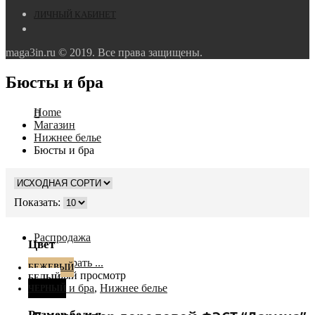
ЛИЧНЫЙ КАБИНЕТ
maga3in.ru © 2019. Все права защищены.
Бюсты и бра
Home
Магазин
Нижнее белье
Бюсты и бра
Показать:
Распродажа
Цвет
Выбрать ...
БЕЖЕВЫЙ
Быстрый просмотр
БЕЛЫЙ
Бюсты и бра
,
Нижнее белье
ЧЕРНЫЙ
Размер белья