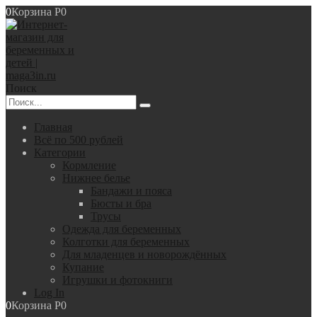
0
Корзина
Р
0
Поиск
Главная
Всё по 500 рублей
Категории
Кормление
Нижнее белье
Бандажи и пояса
Бюсты и бра
Трусы
Одежда для беременных
Колготки для беременных
Для младенцев и новорождённых
Купание
Игрушки и фотокниги
Log In
0
Корзина
Р
0