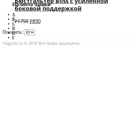
Бюстгальтер Bliss с усиленной
Полнота чашки
боковой поддержкой
A
B
1750
890
Р
Р
C
D
Показать:
E
F
maga3in.ru © 2019. Все права защищены.