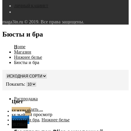
ЛИЧНЫЙ КАБИНЕТ
maga3in.ru © 2019. Все права защищены.
Бюсты и бра
Home
Магазин
Нижнее белье
Бюсты и бра
Показать:
Распродажа
Цвет
Выбрать ...
БЕЖЕВЫЙ
Быстрый просмотр
БЕЛЫЙ
Бюсты и бра
,
Нижнее белье
ГОЛУБОЙ
ЧЕРНЫЙ