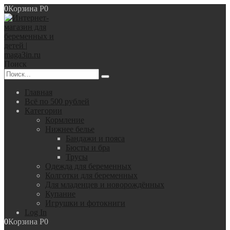
0
Корзина
Р
0
Поиск
Главная
Всё по 500 рублей
Категории
Кормление
Нижнее белье
Бандажи и пояса
Бюсты и бра
Трусы
Одежда для беременных
Колготки для беременных
Для младенцев и новорождённых
Купание
Игрушки и фотокниги
Log In
0
Корзина
Р
0