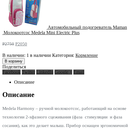
Автомобильный подогреватель Maman
Молокоотсос Medela Mini Electric Plus
Р
2750
Р
2050
В наличии:
1 в наличии
Категория:
Кормление
В корзину
Поделиться
Facebook
Twitter
LinkedIn
Google +
Email
Описание
Описание
Medela Harmony – ручной молокоотсос, работающий на основе
технологии 2-хфазного сцеживания (фаза стимуляции и фаза
сосания), как это делает малыш. Прибор оснащен эргономичной