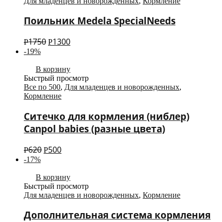
Для младенцев и новорожденных
,
Кормление
Поильник Medela SpecialNeeds
1750
1300
Р
Р
-19%
В корзину
Быстрый просмотр
Все по 500
,
Для младенцев и новорожденных
,
Кормление
Ситечко для кормления (ниблер)
Canpol babies (разные цвета)
620
500
Р
Р
-17%
В корзину
Быстрый просмотр
Для младенцев и новорожденных
,
Кормление
Дополнительная система кормления