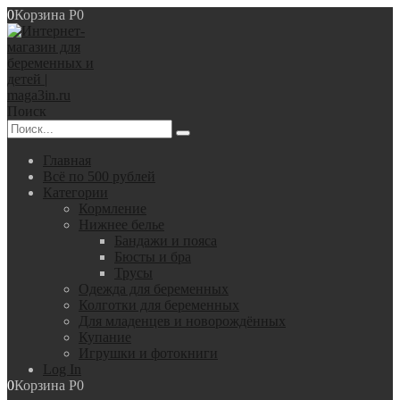
0
Корзина
Р
0
Поиск
Главная
Всё по 500 рублей
Категории
Кормление
Нижнее белье
Бандажи и пояса
Бюсты и бра
Трусы
Одежда для беременных
Колготки для беременных
Для младенцев и новорождённых
Купание
Игрушки и фотокниги
Log In
0
Корзина
Р
0