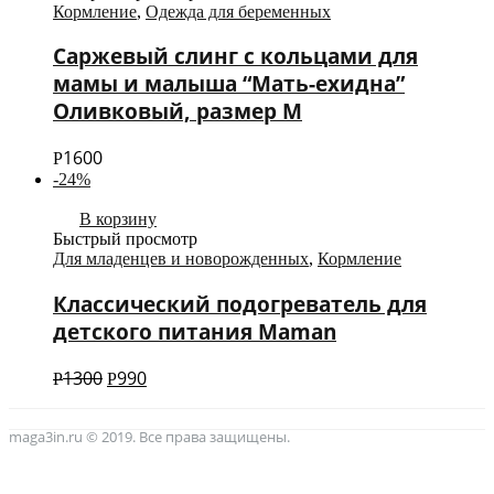
Кормление
,
Одежда для беременных
Саржевый слинг с кольцами для
мамы и малыша “Мать-ехидна”
Оливковый, размер М
1600
Р
-24%
В корзину
Быстрый просмотр
Для младенцев и новорожденных
,
Кормление
Классический подогреватель для
детского питания Maman
1300
990
Р
Р
maga3in.ru © 2019. Все права защищены.