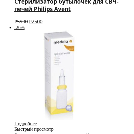
Стерилизатор бутылочек для СВЧ-
печей Philips Avent
5900
2500
Р
Р
-26%
Подробнее
Быстрый просмотр